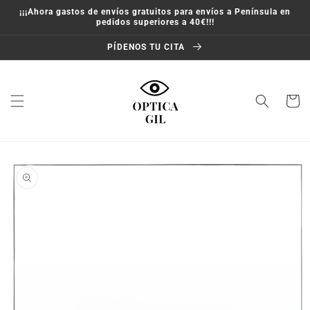
Ir
¡¡¡Ahora gastos de envíos gratuitos para envíos a Península en
directamente
pedidos superiores a 40€!!!
al contenido
PÍDENOS TU CITA
Carrito
Ir
directamente
a la
información
del producto