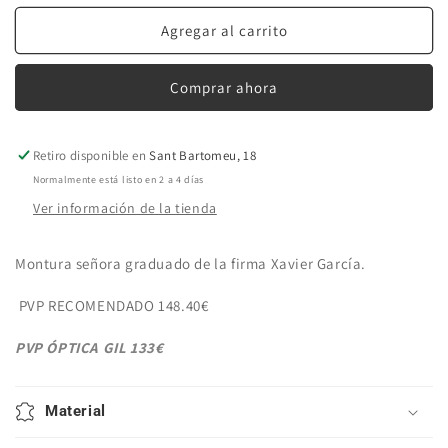
para
para
Montura
Montura
Agregar al carrito
MARLA
MARLA
C
C
Comprar ahora
03
03
Retiro disponible en
Sant Bartomeu, 18
Normalmente está listo en 2 a 4 días
Ver información de la tienda
Montura señora graduado de la firma Xavier García.
PVP RECOMENDADO 148.40€
PVP ÓPTICA GIL 133€
Material