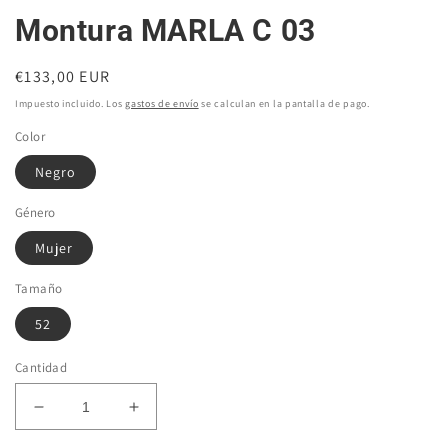
Montura MARLA C 03
Precio
€133,00 EUR
habitual
Impuesto incluido. Los
gastos de envío
se calculan en la pantalla de pago.
Color
Negro
Género
Mujer
Tamaño
52
Cantidad
Reducir
Aumentar
cantidad
cantidad