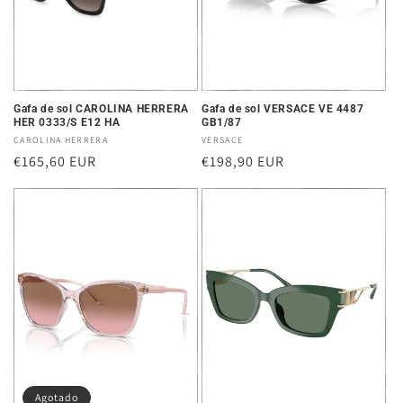
Gafa de sol CAROLINA HERRERA
Gafa de sol VERSACE VE 4487
HER 0333/S E12 HA
GB1/87
Proveedor:
CAROLINA HERRERA
Proveedor:
VERSACE
Precio
€165,60 EUR
Precio
€198,90 EUR
habitual
habitual
Agotado