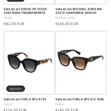
Gafa de sol VOGUE VO 5520S
Gafa de sol MICHAEL KORS MK
2942 ROSA TRANSPARENTE
2237U CANTABRIA 40063H
Proveedor:
VOGUE
Proveedor:
MICHAEL KORS
Precio
€82,00 EUR
Precio
€156,00 EUR
habitual
habitual
Agotado
Gafa de sol FURLA SFU 813V
Gafa de sol FURLA SFU 812 02BL
Proveedor:
FURLA
Proveedor:
FURLA
Precio
€174,00 EUR
Precio
€145,00 EUR