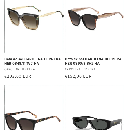
i
ó
n
:
Gafa de sol CAROLINA HERRERA
Gafa de sol CAROLINA HERRERA
HER 0348/S TV7 HA
HER 0390/S 3H2 HA
Proveedor:
CAROLINA HERRERA
Proveedor:
CAROLINA HERRERA
Precio
€203,00 EUR
Precio
€152,00 EUR
habitual
habitual