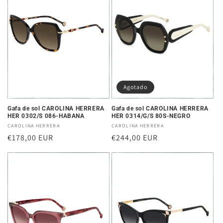
Agotado
Gafa de sol CAROLINA HERRERA
Gafa de sol CAROLINA HERRERA
HER 0302/S 086-HABANA
HER 0314/G/S 80S-NEGRO
Proveedor:
CAROLINA HERRERA
Proveedor:
CAROLINA HERRERA
Precio
€178,00 EUR
Precio
€244,00 EUR
habitual
habitual