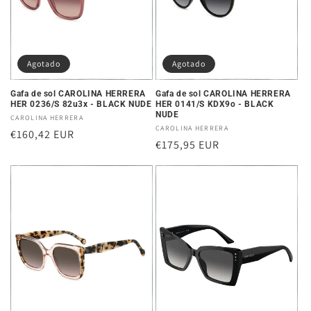
Agotado
Agotado
Gafa de sol CAROLINA HERRERA
Gafa de sol CAROLINA HERRERA
HER 0236/S 82u3x - BLACK NUDE
HER 0141/S KDX9o - BLACK
NUDE
Proveedor:
CAROLINA HERRERA
Proveedor:
CAROLINA HERRERA
Precio
€160,42 EUR
Precio
€175,95 EUR
habitual
habitual