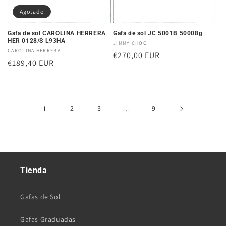
Agotado
Gafa de sol CAROLINA HERRERA
Gafa de sol JC 5001B 50008g
HER 0128/S L93HA
Proveedor:
JIMMY CHOO
Proveedor:
CAROLINA HERRERA
Precio
€270,00 EUR
Precio
€189,40 EUR
habitual
habitual
1
2
3
…
9
Tienda
Gafas de Sol
Gafas Graduadas