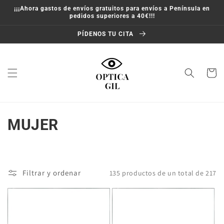
Ir
¡¡¡Ahora gastos de envíos gratuitos para envíos a Península en
directamente
pedidos superiores a 40€!!!
al contenido
PÍDENOS TU CITA
Carrito
C
MUJER
o
l
Filtrar y ordenar
135 productos de un total de 217
e
c
c