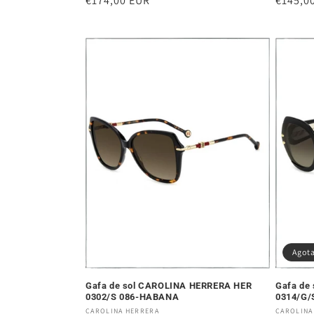
Precio
€174,00 EUR
Precio
€145,0
habitual
habitu
Agot
Gafa de sol CAROLINA HERRERA HER
Gafa de
0302/S 086-HABANA
0314/G/
Proveedor:
Proveed
CAROLINA HERRERA
CAROLINA