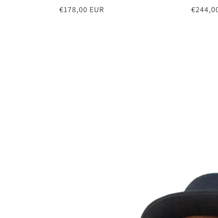
Precio
€178,00 EUR
Precio
€244,0
habitual
habitu