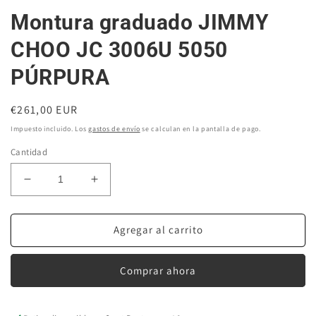
Montura graduado JIMMY
CHOO JC 3006U 5050
PÚRPURA
Precio
€261,00 EUR
habitual
Impuesto incluido. Los
gastos de envío
se calculan en la pantalla de pago.
Cantidad
Reducir
Aumentar
cantidad
cantidad
para
para
Montura
Montura
Agregar al carrito
graduado
graduado
JIMMY
JIMMY
Comprar ahora
CHOO
CHOO
JC
JC
3006U
3006U