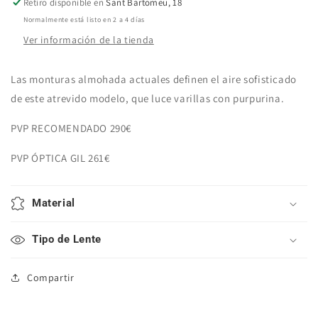
5050
5050
Retiro disponible en
Sant Bartomeu, 18
PÚRPURA
PÚRPURA
Normalmente está listo en 2 a 4 días
Ver información de la tienda
Las monturas almohada actuales definen el aire sofisticado
de este atrevido modelo, que luce varillas con purpurina.
PVP RECOMENDADO 290€
PVP ÓPTICA GIL 261€
Material
Tipo de Lente
Compartir