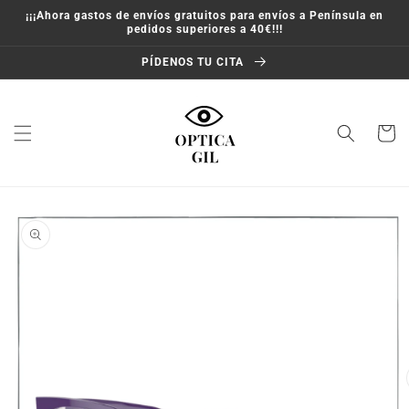
Ir
¡¡¡Ahora gastos de envíos gratuitos para envíos a Península en
directamente
pedidos superiores a 40€!!!
al contenido
PÍDENOS TU CITA
Carrito
Ir
directamente
a la
información
del producto