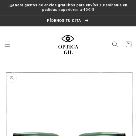
Ir
¡¡¡Ahora gastos de envíos gratuitos para envíos a Península en
directamente
pedidos superiores a 40€!!!
al contenido
PÍDENOS TU CITA
Carrito
Ir
directamente
a la
información
del producto