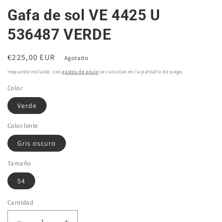
Gafa de sol VE 4425 U
536487 VERDE
Precio
€225,00 EUR
Agotado
habitual
Impuesto incluido. Los
gastos de envío
se calculan en la pantalla de pago.
Color
Verde
Color lente
Gris oscuro
Tamaño
54
Cantidad