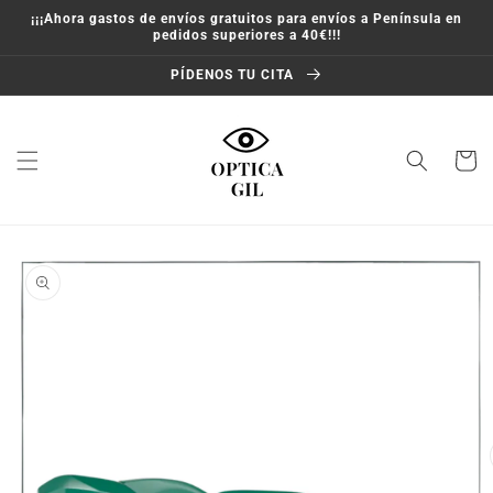
Ir
¡¡¡Ahora gastos de envíos gratuitos para envíos a Península en
directamente
pedidos superiores a 40€!!!
al contenido
PÍDENOS TU CITA
Carrito
Ir
directamente
a la
información
del producto