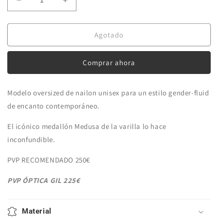
Reducir
Aumentar
cantidad
cantidad
para
para
Gafa
Gafa
Agotado
de
de
sol
sol
Comprar ahora
VE
VE
4425
4425
U
U
Modelo oversized de nailon unisex para un estilo gender-fluid
536487
536487
de encanto contemporáneo.
VERDE
VERDE
El icónico medallón Medusa de la varilla lo hace
inconfundible.
PVP RECOMENDADO 250€
PVP ÓPTICA GIL 225€
Material